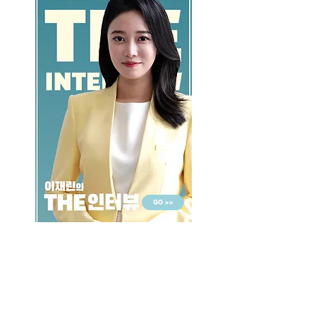
GO >>
LALASBS
About Us