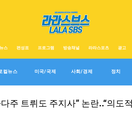
뉴스
편성표
프로그램
방송채널
라라스포츠
광고
로컬뉴스
미국/국제
사회/경제
정치
다주 트뤼도 주지사” 논란..“의도적