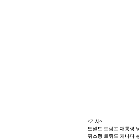
<기사>
도널드 트럼프 대통령 당
쥐스탱 트뤼도 캐나다 총