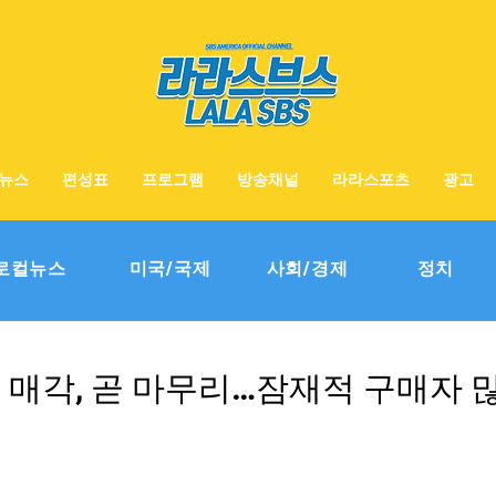
뉴스
편성표
프로그램
방송채널
라라스포츠
광고
로컬뉴스
미국/국제
사회/경제
정치
 매각, 곧 마무리…잠재적 구매자 