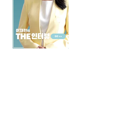
GO >>
LALASBS
About Us
CHANNEL
Schedule
How to Watch
NEWS
Evening News