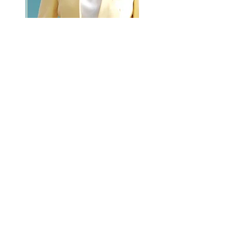
GO >>
LALASBS
About Us
CHANNEL
Schedule
How to Watch
NEWS
Evening News
News
BUSINESS
Contents