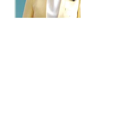
GO >>
LALASBS
About Us
CHANNEL
Schedule
How to Watch
NEWS
Evening News
News