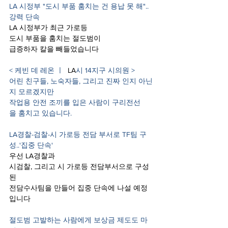
LA 시정부 "도시 부품 훔치는 건 용납 못 해"..
강력 단속
LA 시정부가 최근 가로등
도시 부품을 훔치는 절도범이 
급증하자 칼을 빼들었습니다
< 케빈 데 레온 ㅣ
  LA
시 14지구 시의원 >
어린 친구들, 노숙자들, 그리고 진짜 인지 아닌
지 모르겠지만 
작업용 안전 조끼를 입은 사람이 구리전선
을 훔치고 있습니다.
LA경찰-검찰-시 가로등 전담 부서로 TF팀 구
성..'집중 단속'
우선 LA경찰과 
시검찰, 그리고 시 가로등 전담부서으로 구성
된
전담수사팀을 만들어 집중 단속에 나설 예정
입니다
절도범 고발하는 사람에게 보상금 제도도 마