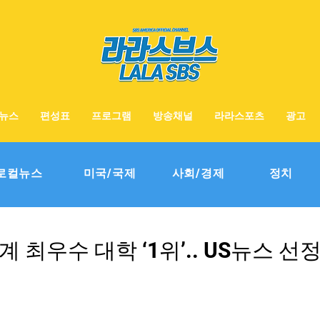
뉴스
편성표
프로그램
방송채널
라라스포츠
광고
로컬뉴스
미국/국제
사회/경제
정치
 최우수 대학 ‘1위’.. US뉴스 선