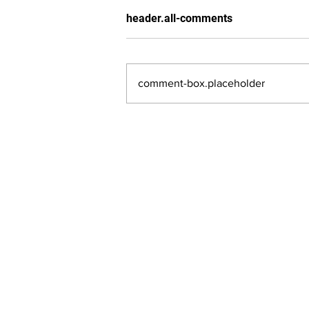
header.all-comments
comment-box.placeholder
LALASBS
About Us
The SBS International Logo is a service mark