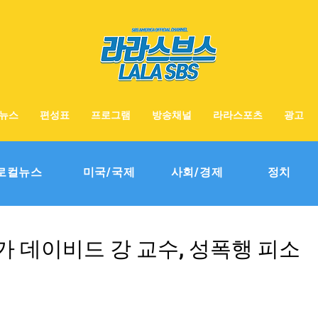
뉴스
편성표
프로그램
방송채널
라라스포츠
광고
로컬뉴스
미국/국제
사회/경제
정치
 데이비드 강 교수, 성폭행 피소