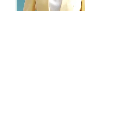
GO >>
LALASBS
About Us
CHANNEL
Schedule
How to Watch
NEWS
Evening News
News
BUSINESS
Contents