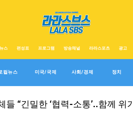
뉴스
편성표
프로그램
방송채널
라라스포츠
광고
로컬뉴스
미국/국제
사회/경제
정치
들 “긴밀한 ‘협력-소통’..함께 위