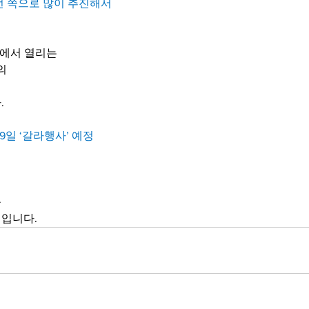
런 쪽으로 많이 추진해서
타에서 열리는
의
.
19일 ‘갈라행사’ 예정
를
입니다.