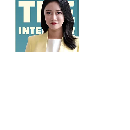
GO >>
LALASBS
About Us