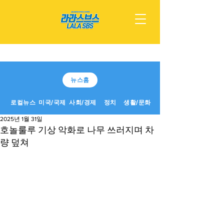
뉴스홈
로컬뉴스
미국/국제
사회/경제
정치
생활/문화
2025년 1월 31일
호놀룰루 기상 악화로 나무 쓰러지며 차
량 덮쳐