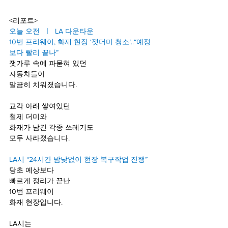
<리포트>
오늘 오전  ㅣ  LA 다운타운
10번 프리웨이, 화재 현장 ‘잿더미 청소’..“예정
보다 빨리 끝나”
잿가루 속에 파묻혀 있던
자동차들이
말끔히 치워졌습니다.
교각 아래 쌓여있던 
철제 더미와
화재가 남긴 각종 쓰레기도
모두 사라졌습니다.
LA시 “24시간 밤낮없이 현장 복구작업 진행”
당초 예상보다
빠르게 정리가 끝난 
10번 프리웨이 
화재 현장입니다.
LA시는