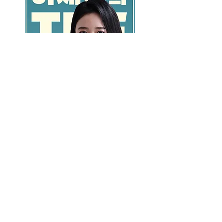
GO >>
LALASBS