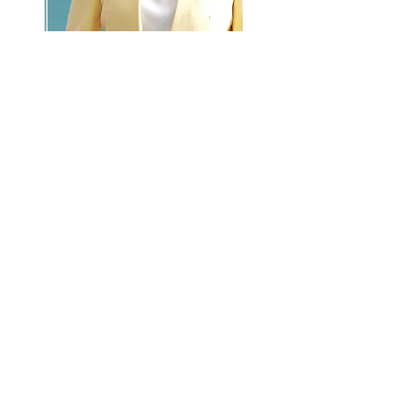
GO >>
LALASBS
About Us
CHANNEL
Schedule
How to Watch
NEWS
Evening News
News
BUSINESS
Contents