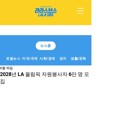
뉴스홈
로컬뉴스
미국/국제
사회/경제
정치
생활/문화
6월 16일
2028년 LA 올림픽 자원봉사자 6만 명 모
집