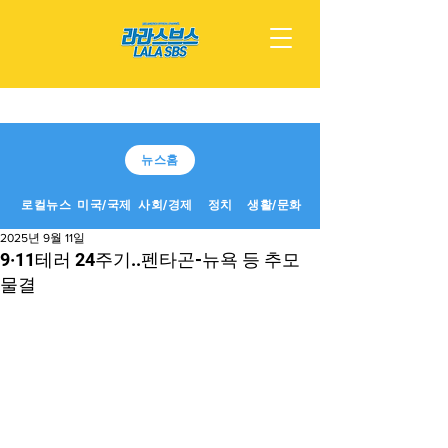
뉴스홈
로컬뉴스
미국/국제
사회/경제
정치
생활/문화
2025년 9월 11일
9·11테러 24주기..펜타곤-뉴욕 등 추모
물결