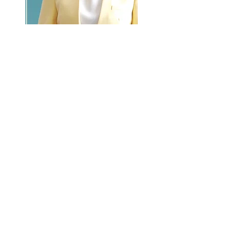
GO >>
LALASBS
About Us
CHANNEL
Schedule
How to Watch
NEWS
Evening News
News
BUSINESS