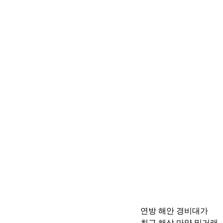
연방 해안 경비대가
최근 해상 마약 밀거래 