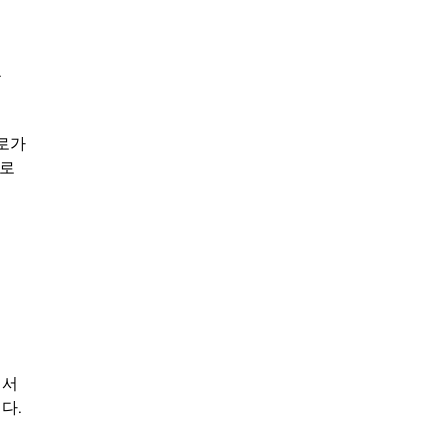
.
로가 
로 
에서
다.