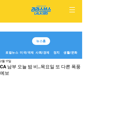
뉴스홈
로컬뉴스
미국/국제
사회/경제
정치
생활/문화
2월 17일
CA 남부 오늘 밤 비..목요일 또 다른 폭풍
예보