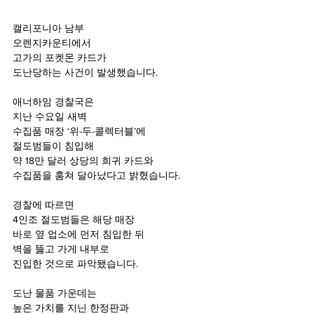
캘리포니아 남부 
오렌지카운티에서
고가의 포켓몬 카드가 
도난당하는 사건이 발생했습니다.
애너하임 경찰국은 
지난 수요일 새벽 
수집품 매장 ‘위-두-콜렉터블’에
절도범들이 침입해 
약 18만 달러 상당의 희귀 카드와
수집품을 훔쳐 달아났다고 밝혔습니다.
경찰에 따르면
4인조 절도범들은 해당 매장
바로 옆 업소에 먼저 침입한 뒤
벽을 뚫고 가게 내부로 
진입한 것으로 파악됐습니다.
도난 물품 가운데는 
높은 가치를 지닌 한정판과 