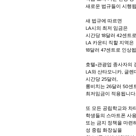
새로운 법규들이 시행됩
새 법규에 따르면
LA시의 최저 임금은
시간당 18달러 42센트로
LA 카운티 직할 지역은 
18달러 47센트로 인상됩
호텔•관광업 종사자의 
LA와 산타모니카, 글렌
시간당 25달러,
롱비치는 26달러 50센
최저임금이 적용됩니다.
또 모든 공립학교와 차
학생들의 스마트폰 사용
또는 금지 정책을 마련해
성 중립 화장실을