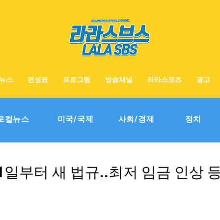
뉴스
편성표
프로그램
방송채널
라라스포츠
광고
로컬뉴스
미국/국제
사회/경제
정치
 1일부터 새 법규..최저 임금 인상 