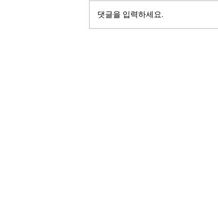
댓글을 입력하세요.
LALASBS
About Us
The SBS International Logo is a service mark