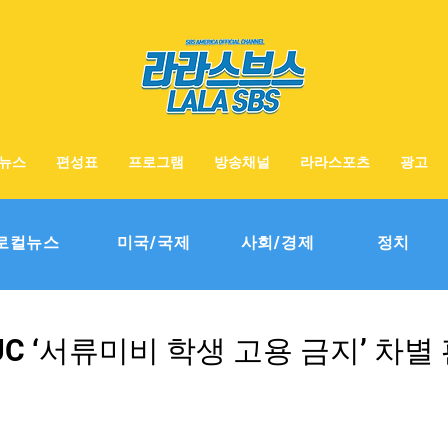
뉴스
편성표
프로그램
방송채널
라라스포츠
광고
로컬뉴스
미국/국제
사회/경제
정치
 UC ‘서류미비 학생 고용 금지’ 차별