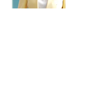
GO >>
LALASBS
About Us
CHANNEL
Schedule
How to Watch
NEWS
Evening News
News
BUSINESS
Contents