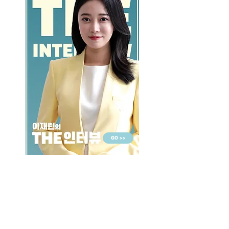
GO >>
LALASBS
About Us