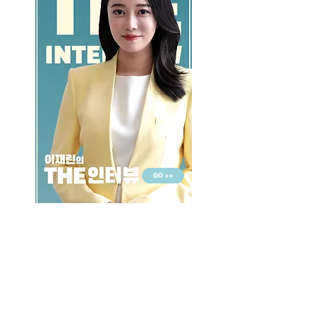
GO >>
LALASBS
About Us
CHANNEL