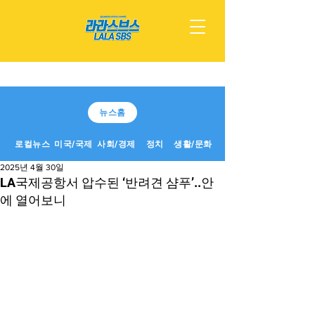
뉴스홈
로컬뉴스
미국/국제
사회/경제
정치
생활/문화
2025년 4월 30일
LA국제공항서 압수된 ‘반려견 샴푸’..안
에 열어보니