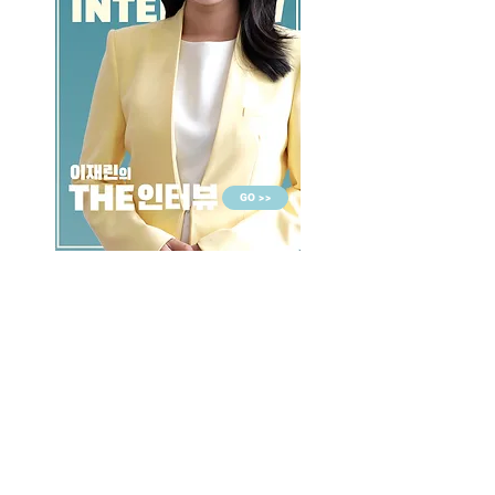
GO >>
LALASBS
About Us
CHANNEL
Schedule
How to Watch