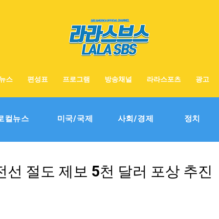
뉴스
편성표
프로그램
방송채널
라라스포츠
광고
로컬뉴스
미국/국제
사회/경제
정치
-전선 절도 제보 5천 달러 포상 추진