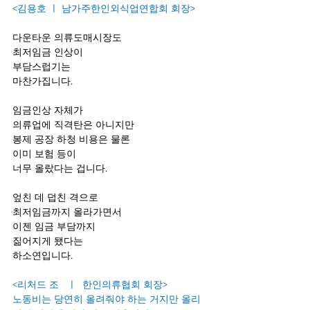
<김용호 ㅣ 
남가주한인외식업연합회 회장>
다운타운 의류도매시장도
최저임금 인상이
부담스럽기는 
마찬가집니다.
임금인상 자체가 
의류업에 직격탄은 아니지만
봉제 공장 하청 비용은 물론
이미 보험 등이
너무 올랐다는 겁니다.
엎친 데 덥친 격으로 
최저임금까지 올라가면서 
이젠 임금 부담까지 
짊어지게 됐다는 
하소연입니다.
<리처드 조   ㅣ  한인의류협회 회장>
노동비는 당연히 올려줘야 하는 거지만 올리