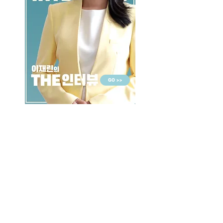
GO >>
LALASBS
About Us
CHANNEL
Schedule
How to Watch
NEWS