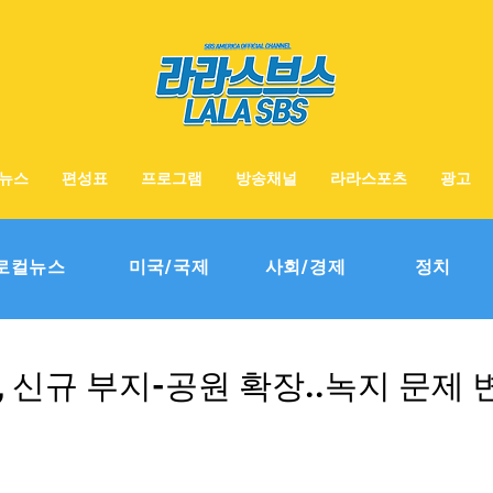
뉴스
편성표
프로그램
방송채널
라라스포츠
광고
로컬뉴스
미국/국제
사회/경제
정치
, 신규 부지-공원 확장..녹지 문제 