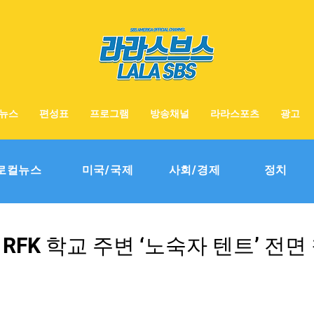
뉴스
편성표
프로그램
방송채널
라라스포츠
광고
로컬뉴스
미국/국제
사회/경제
정치
 RFK 학교 주변 ‘노숙자 텐트’ 전면