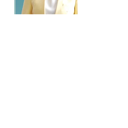
GO >>
LALASBS
About Us
CHANNEL
Schedule
How to Watch
NEWS
Evening News
News
BUSINESS