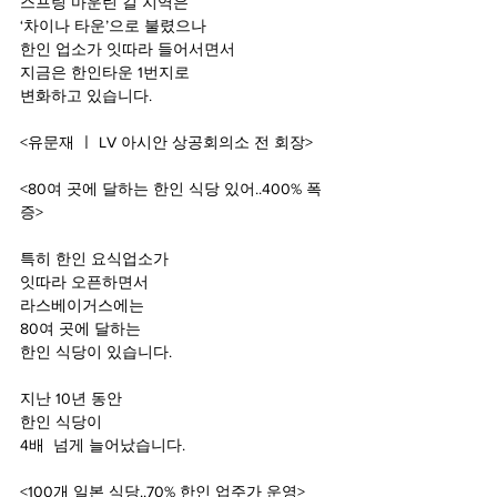
스프링 마운틴 길 지역은
‘
차이나 타운’으로 불렸으나
한인 업소가 잇따라 들어서면서
지금은 한인타운 1
번지로
변화하고 있습니다.
<
유문재 ㅣ LV 아시안 상공회의소 전 회장>
<80
여 곳에 달하는 한인 식당 있어..400% 폭
증>
특히 한인 요식업소가
잇따라 오픈하면서
라스베이거스에는
80
여 곳에 달하는
한인 식당이 있습니다.
지난 10
년 동안
한인 식당이
4
배  넘게 늘어났습니다.
<100
개 일본 식당..70% 한인 업주가 운영>