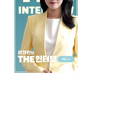
GO >>
LALASBS
About Us
CHANNEL
Schedule
How to Watch