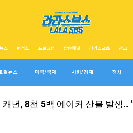
뉴스
편성표
프로그램
방송채널
라라스포츠
광고
로컬뉴스
미국/국제
사회/경제
정치
 캐년, 8천 5백 에이커 산불 발생..