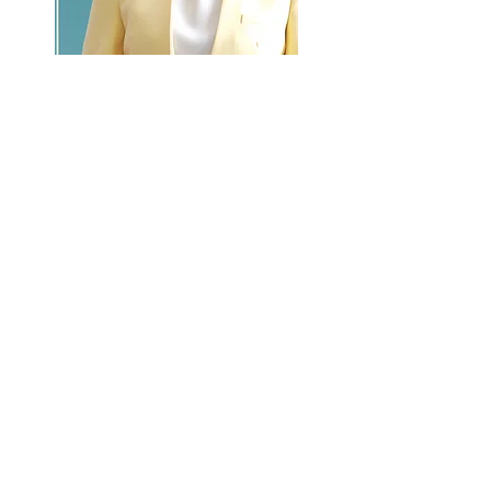
GO >>
LALASBS
About Us
CHANNEL
Schedule
How to Watch
NEWS
Evening News
News
BUSINESS