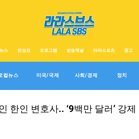
뉴스
편성표
프로그램
방송채널
라라스포츠
광고
로컬뉴스
미국/국제
사회/경제
정치
인 한인 변호사.. ‘9백만 달러’ 강