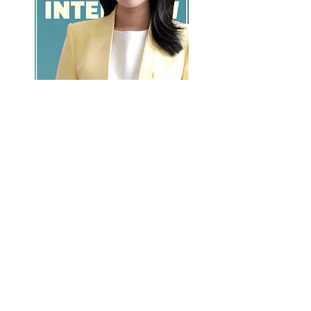
GO >>
LALASBS
About Us
CHANNEL
Schedule
How to Watch