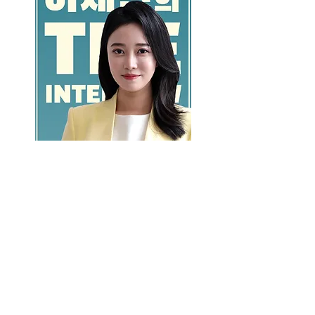
GO >>
LALASBS