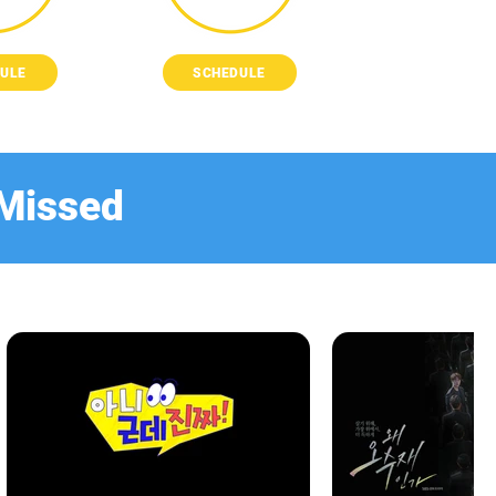
ULE
SCHEDULE
 Missed