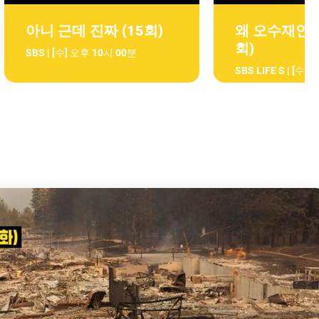
아니 근데 진짜 (15회)
왜 오수재인가 
회)
SBS | [수] 오후 10시 00분
SBS LIFE S | [수]