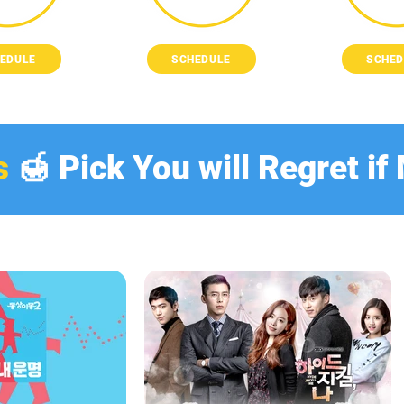
EDULE
SCHEDULE
SCHED
s
🍯 Pick You will Regret if