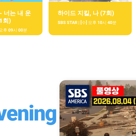
- 너는 내 운
하이드 지킬, 나 (7회)
01회)
SBS STAR | [수] 오후 10시 40분
] 오후 09시 00분
vening