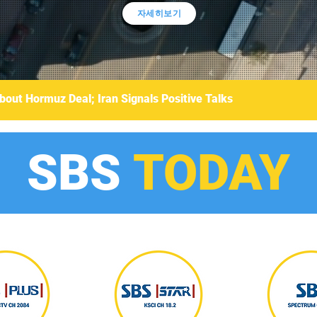
자세히보기
bout Hormuz Deal; Iran Signals Positive Talks
SBS
TODAY