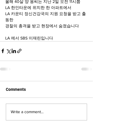
올해 40살 양 용씨는 지난 2일 오전 11시쯤
LA 한인타운에 위치한 한 아파트에서
LA 카운티 정신건강국의 지원 요청을 받고 출
동한
경찰의 총격을 받고 현장에서 숨졌습니다
LA 에서 SBS 이재린입니다 
Comments
Write a comment...