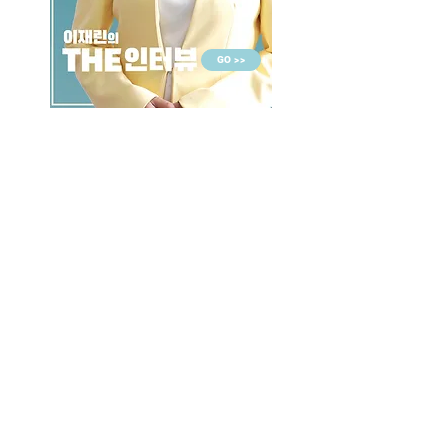
GO >>
LALASBS
About Us
CHANNEL
Schedule
How to Watch
NEWS
Evening News
News
BUSINESS
Contents