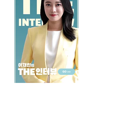
GO >>
LALASBS
About Us
CHANNEL