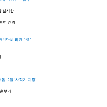
달 실시한
 
백여 건의 
“한인단체 의견수렴” 
 
.
매입..2월 ‘사적지 지정’
보훈부가 
 