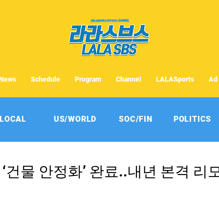
News
Schedule
Program
Channel
LALASports
Ad
LOCAL
US/WORLD
SOC/FIN
POLITICS
 ‘건물 안정화’ 완료..내년 본격 리