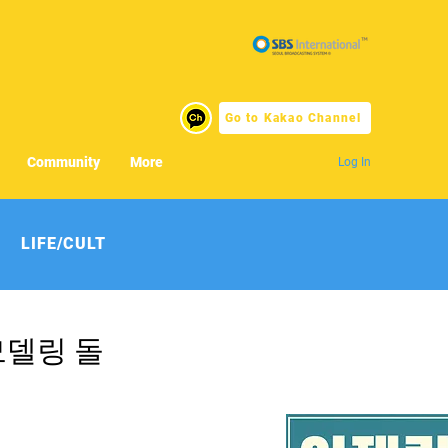
Go to Kakao Channel
Community
More
Log In
LIFE/CULT
모델링 돌