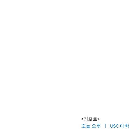
<리포트>
오늘 오후  ㅣ  USC 대