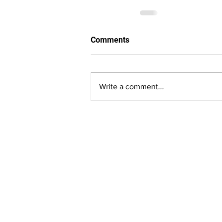
Comments
Write a comment...
LALASBS
About Us