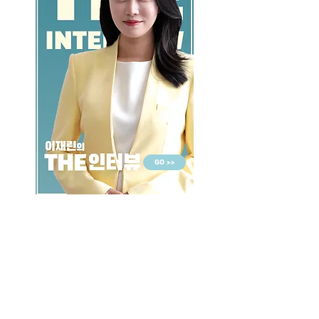
GO >>
LALASBS
About Us
CHANNEL
Schedule