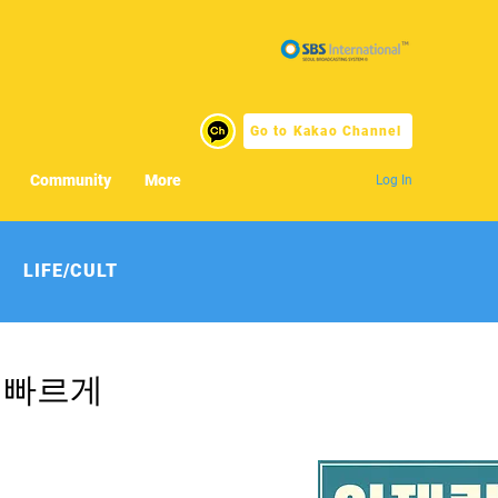
Go to Kakao Channel
Community
More
Log In
LIFE/CULT
다 빠르게