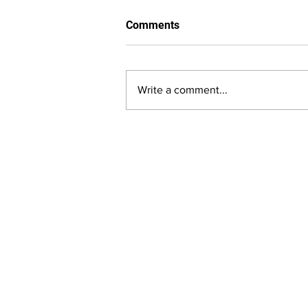
Comments
Write a comment...
LALASBS
About Us
The SBS International Logo is a service mark