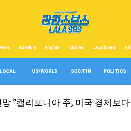
News
Schedule
Program
Channel
LALASports
Ad
LOCAL
US/WORLD
SOC/FIN
POLITICS
전망 “캘리포니아 주, 미국 경제보