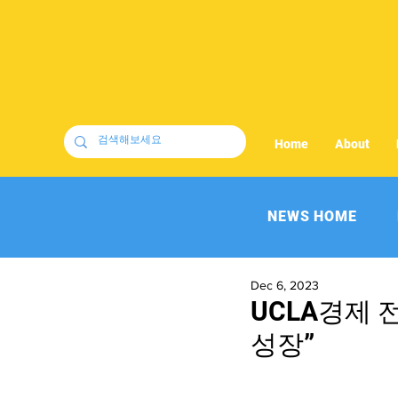
Home
About
NEWS HOME
Dec 6, 2023
UCLA경제 
성장”